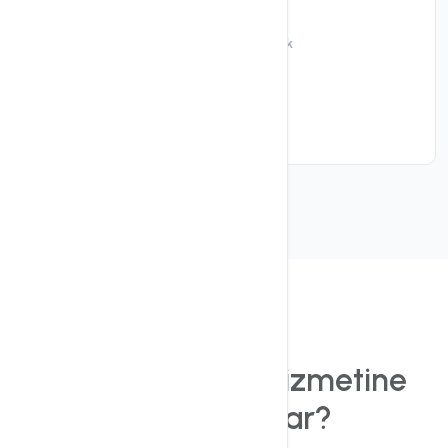
Fiyat
800.00 ₺
/ aylık
Sipariş ver
Önemli
Neden BackUP
Hizmetine
İhtiyacınız var?