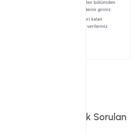
Tıkladığınız anda karşınıza gelen bölümden
size teslim ettiğimiz FTP bilgilerini giriniz.
Backup Settings kısmından geri kalan
ayarlarınızı yaptığınızda artık verileriniz
güvende olacaktır.
S.S.S
BackUP Hizmeti
Sık Sorulan
Sorular