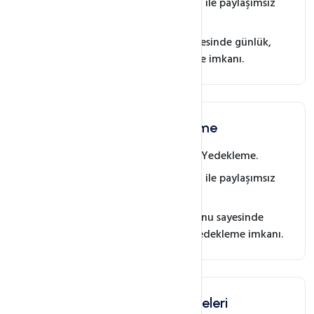
Sadece size ait olan alan ile paylaşımsız
yedekleme imkanı.
cPanel Otomasyonu sayesinde günlük,
haftalık, aylık yedekleme imkanı.
DirectAdmin Yedekleme
FTP Erişimi ile Güvenilir Yedekleme.
Sadece size ait olan alan ile paylaşımsız
yedekleme imkanı.
DirectAdmin Otomasyonu sayesinde
günlük, haftalık, aylık yedekleme imkanı.
Diğer Panel Yedeklemeleri