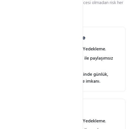
Ne iş yaparsanız yapın yedekleme güvencesi olmadan risk her
zaman var!
Plesk Panel Yedekleme
FTP Erişimi ile Güvenilir Yedekleme.
Sadece size ait olan alan ile paylaşımsız
yedekleme imkanı.
Plesk Otomasyonu sayesinde günlük,
haftalık, aylık yedekleme imkanı.
cPanel Yedekleme
FTP Erişimi ile Güvenilir Yedekleme.