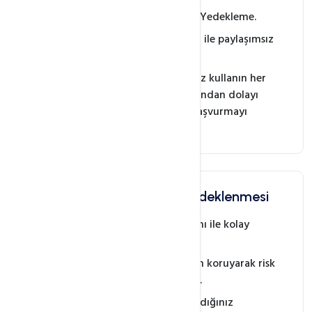
FTP Erişimi ile Güvenilir Yedekleme.
Sadece size ait olan alan ile paylaşımsız
yedekleme imkanı.
Hangi paneli kullanırsanız kullanın her
zaman bir risk vardır. Bundan dolayı
yedekleme hizmetine başvurmayı
unutmayın.
Özel Belgelerinizin Yedeklenmesi
Paylaşımsız FTP kullanımı ile kolay
kullanım imkanı.
Verilerinizi 3. Şahıslardan koruyarak risk
imkanını en aza indirme.
Gündelik hayatta kullandığınız