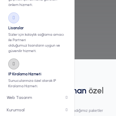
Kolay Kullanım Avantajı
önlem hizmeti.
Ayrıntılar
Sipariş ver
Lisanslar
Sizler için kolaylık sağlama amacı
ile Partneri
olduğumuz lisansların uygun ve
güvenilir hizmeti.
IP Kiralama Hizmeti
Seçilebilir
Sunucularınıza özel olarak IP
Kiralama Hizmeti.
Sizin için hazırlanan
özel
Web Tasarım
paketler
BackUP hizmeti için size özel hazırladığımız paketler
Kurumsal