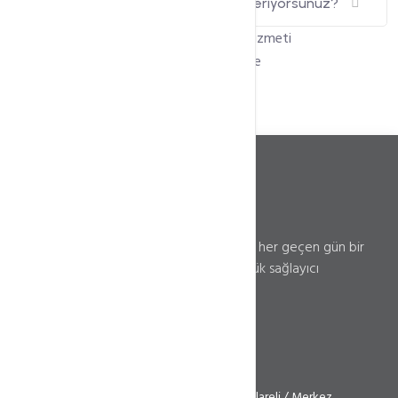
Backup hizmetinde hangi bilgileri veriyorsunuz?
💻Hizmet Türü
BackUP Hizmeti
💻Alan
Yedekleme
2018 senesinde başladığımız bu serüvene her geçen gün bir
başarı daha ekleyerek. Türkiye'nin en büyük sağlayıcı
firmalarından biri olmayı amaçlıyoruz.
0850 241 93 62
info@ilinerteknoloji.com
Atatürk Mh. 2019 Sk. No: 5D İç Kapı: 14 Kırklareli / Merkez