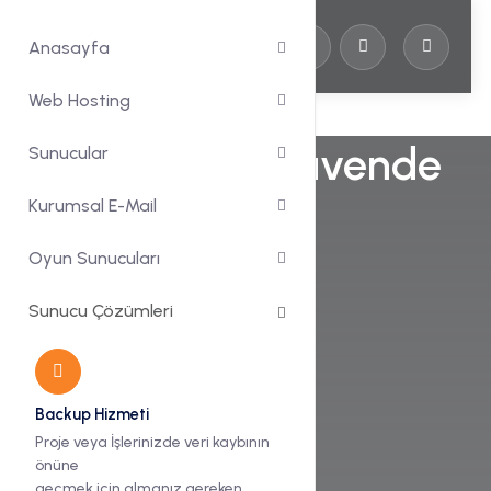
Anasayfa
Web Hosting
Yedekleriniz Güvende
Sunucular
Kalsın
Kurumsal E-Mail
Oyun Sunucuları
BackUP Hizmeti
Sunucu Çözümleri
Güvenilir yedekleme hizmeti.
Özel Olarak Hazırlanmış Disk Alanı
Backup Hizmeti
Sınırsız Trafik
Proje veya İşlerinizde veri kaybının
FTP Erişimi
önüne
geçmek için almanız gereken