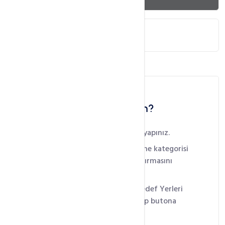
Plesk Panel Yedekleme
Nasıl cPanel Yedeklerim?
cPanel WHM Panelinize Giriş yapınız.
Sağ tarafta bulunan yedekleme kategorisi
altından Yedekleme Yapılandırmasını
bulunuz.
Karşınıza gelen ekranda Ek Hedef Yerleri
kısmında Özel seçeneğini seçip butona
tıklıyoruz.