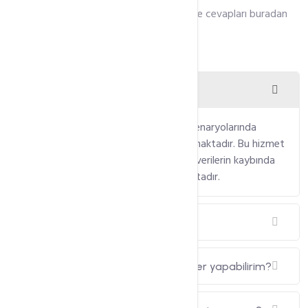
Hizmet öncesi aklınıza takılan sorular ve cevapları buradan
bulabilirsiniz.
Backup hizmeti nedir?
BackUP Hizmeti
, oluşabilecek afet senaryolarında
verilerinizi güvenle yedeklemeye yaramaktadır. Bu hizmet
sayesinde herhangi bir arıza veya ana verilerin kaybında
ikincil bir veri deposu olmaya yaramaktadır.
Backup neden gereklidir?
Backup hizmeti aldığım zaman neler yapabilirim?