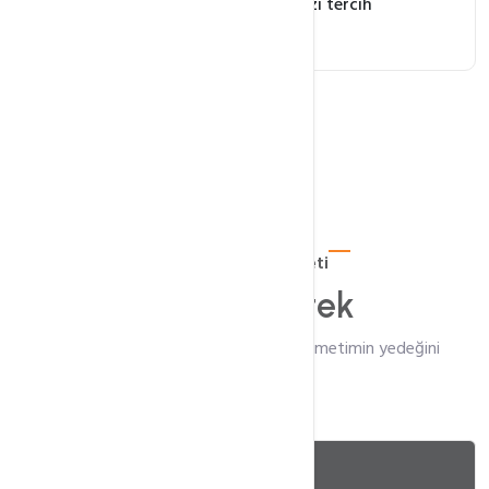
zarar görmemesi için bizi tercih
edebilirsiniz.
7/24 BackUP Hizmeti
Teknik
Destek
Hizmeti aldığım zaman nasıl web hizmetimin yedeğini
alabilirim?
cPanel Yedekleme