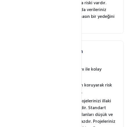
donanımların arızalanma riski vardır.
Tahlisiz olay yaşandığında verileriniz
sonsuza kadar kayıp olmasın bir yedeğini
bizde barındırın.
İş & Proje Dosyalarının
Yedeklenmesi
Paylaşımsız FTP kullanımı ile kolay
kullanım imkanı.
Verilerinizi 3. Şahıslardan koruyarak risk
imkanını en aza indirme.
Başarılı veya Başarısız projelerinizi illaki
saklamanız gerekmektedir. Standart
Bilgisayarların saklama alanları düşük ve
arızalara karşı dayanılmazdır. Projeleriniz