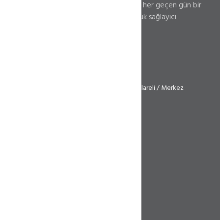
2018 senesinde başladığımız bu serüvene her geçen gün bir
başarı daha ekleyerek. Türkiye'nin en büyük sağlayıcı
firmalarından biri olmayı amaçlıyoruz.
0850 241 93 62
info@ilinerteknoloji.com
Atatürk Mh. 2019 Sk. No: 5D İç Kapı: 14 Kırklareli / Merkez
Iliner Teknoloji - Halil Tekin
KEP: omer.tekin.34@hs09.kep.tr
Web Hosting
Alan Adı Sorgulama
cPanel Hosting