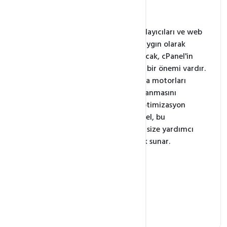
cPanel nedir?
cPanel, web hosting sağlayıcıları ve web
site sahipleri arasında yaygın olarak
kullanılan bir araçtır. Ancak, cPanel'in
SEO açısından da büyük bir önemi vardır.
SEO, web sitenizin arama motorları
tarafından daha iyi sıralanmasını
sağlamak için yapılan optimizasyon
çalışmalarını içerir. cPanel, bu
optimizasyon sürecinde size yardımcı
olabilecek bir dizi özellik sunar.
Alan Adı Yönetimi
SSL Sertifikaları
Web İstatistikleri
Veritabanı Yönetimi.