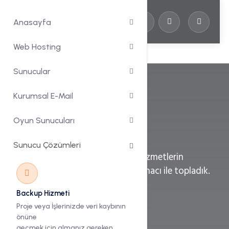
Anasayfa
Web Hosting
Dünya Markası
Sunucular
Şirketlerin
Kurumsal E-Mail
Oyun Sunucuları
Lisansları
Sunucu Çözümleri
Dünya üzerinde en çok kullanılan hizmetlerin
lisanslarını size kolaylık sağlamak amacı ile topladık.
Ekonomik Lisans Fiyatları.
Backup Hizmeti
Proje veya İşlerinizde veri kaybının
Ücretsiz Güncelleme
önüne
Otomatik Kurulum
geçmek için almanız gereken