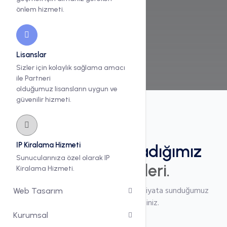
önlem hizmeti.
Ekonomik Fiyatlar
Ayrıntılar
Lisanslar
Sizler için kolaylık sağlama amacı
ile Partneri
olduğumuz lisansların uygun ve
güvenilir hizmeti.
Seçilebilir
IP Kiralama Hizmeti
Sizler için hazırladığımız
Sunucularınıza özel olarak IP
lisans paketleri.
Kiralama Hizmeti.
Partnerlik anlaşması ile sizlere uygun fiyata sunduğumuz
Web Tasarım
hizmetleri inceleyebilirsiniz.
Kurumsal