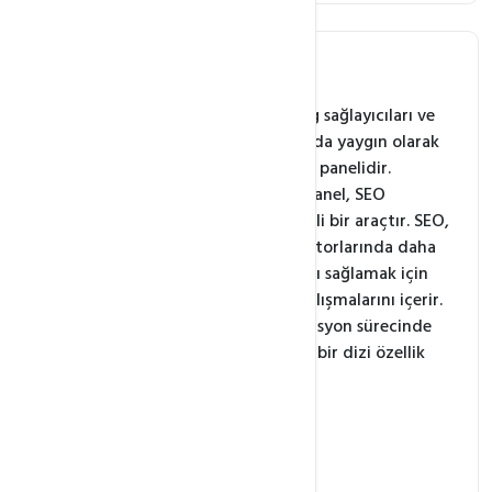
Plesk Panel nedir?
Plesk Panel, web hosting sağlayıcıları ve
web site sahipleri arasında yaygın olarak
tercih edilen bir kontrol panelidir.
Bununla birlikte, Plesk Panel, SEO
çalışmalarınız için önemli bir araçtır. SEO,
web sitenizin arama motorlarında daha
üst sıralarda yer almasını sağlamak için
yapılan optimizasyon çalışmalarını içerir.
Plesk Panel, bu optimizasyon sürecinde
size yardımcı olabilecek bir dizi özellik
sunar.
Alan Adı Yönetimi
SSL Sertifikaları