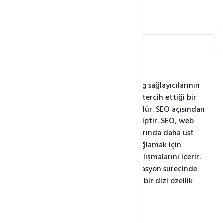
SEO Araçları
Veritabanı Yönetimi
Cloudlinux nedir?
CloudLinux, web hosting sağlayıcılarının
ve web site sahiplerinin tercih ettiği bir
işletim sistemi çözümüdür. SEO açısından
da büyük bir öneme sahiptir. SEO, web
sitenizin arama motorlarında daha üst
sıralarda yer almasını sağlamak için
yapılan optimizasyon çalışmalarını içerir.
CloudLinux, bu optimizasyon sürecinde
size yardımcı olabilecek bir dizi özellik
sunar.
Kaynak Yönetimi