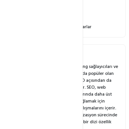
HTTP/2 Desteği
Cache ve Önbellekleme
Gelişmiş Yönetim ve Ayarlar
Directadmin nedir?
DirectAdmin, web hosting sağlayıcıları ve
web site sahipleri arasında popüler olan
bir kontrol panelidir. SEO açısından da
büyük bir öneme sahiptir. SEO, web
sitenizin arama motorlarında daha üst
sıralarda yer almasını sağlamak için
yapılan optimizasyon çalışmalarını içerir.
DirectAdmin, bu optimizasyon sürecinde
size yardımcı olabilecek bir dizi özellik
sunar.