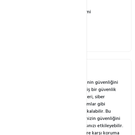
Alan Adı ve DNS Yönetimi
SSL Sertifikaları
Dosya Yönetimi
Web İstatistikleri
İmunify360 nedir?
Imunify360, web sitelerinin güvenliğini
sağlamak için geliştirilmiş bir güvenlik
platformudur. Web siteleri, siber
saldırılar ve zararlı yazılımlar gibi
tehditlerle karşı karşıya kalabilir. Bu
tehditler, hem web sitenizin güvenliğini
hem de SEO performansınızı etkileyebilir.
Imunify360, bu tehditlere karşı koruma