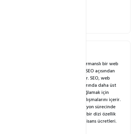
İzolasyon ve Güvenlik
Bellek ve CPU Yönetimi
Güvenliği Artırma
Litespeed nedir?
LiteSpeed, yüksek performanslı bir web
sunucusu yazılımıdır ve SEO açısından
büyük bir öneme sahiptir. SEO, web
sitenizin arama motorlarında daha üst
sıralarda yer almasını sağlamak için
yapılan optimizasyon çalışmalarını içerir.
LiteSpeed, bu optimizasyon sürecinde
size yardımcı olabilecek bir dizi özellik
sunar. Uygun Litespeed lisans ücretleri.
Hızlı Yükleme Süreleri