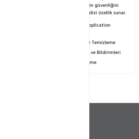
sağlamak ve web sitenizin güvenliğini
optimize etmek için bir dizi özellik sunar.
Güvenlik Duvarı (Web Application
Firewall)
Zararlı Yazılım Tespiti ve Temizleme
Güvenlik Olayları İzleme ve Bildirimleri
Kötü Amaçlı Bot Engelleme