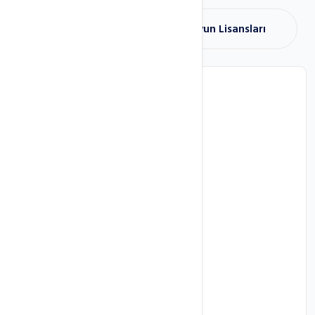
Panel Lisansları
Oyun Lisansları
cPanel Lisans
Kullanıcı Hesabı
Sınırsız
Güncelleme
Normal
Lisans Türü
VPS