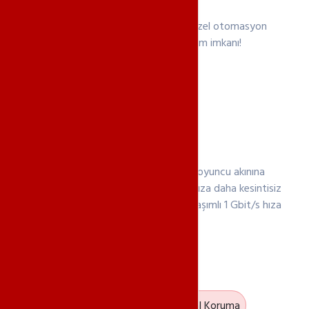
Hızlı Kurulum
L4D2 Sunucu için geliştirdiğimiz özel otomasyon
sistemi sayesinde hızlı kurulum imkanı!
İnternet Hızı
L4D2 serveriniz ilk açılışta birden oyuncu akınına
uğrayabilir bundan dolayı oyuncularınıza daha kesintisiz
bir oyun sunmanız için kesintisiz paylaşımlı 1 Gbit/s hıza
kadar hat imkanı.