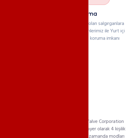
Donanımsal Koruma
Başarılı birçok oyunun korkulu rüyası olan salgırganlara
karşı Donanımsal ve Yazılımsal çözümlerimiz ile Yurt içi
& yurt dışı 5 Gbit/s kadar ücretsiz koruma imkanı
sunmaktayız.
Left 4 Dead 2 Sunucu
Left 4 Dead 2, 17 Kasım 2009 tarihinde Valve Corporation
tarafından piyasaya sürülmüştür. Multiplayer olarak 4 kişilik
ekip ile oynama imkanı sunmaktadır. Aynı zamanda modları