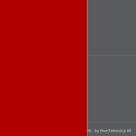
Ödeme Yöntemleri :
Sözleşmeler
K.V.K.K
Ticari Bilgiler
Copyright ©
2026
IlinerTeknoloji.
Designed with
by
IlinerTeknoloji
All