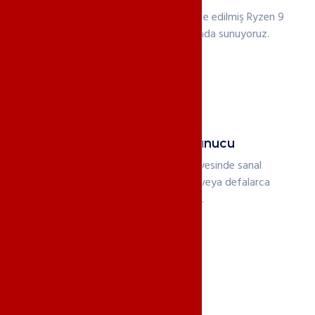
Oyun Sunucuları için özellikle optimize edilmiş Ryzen 9
işlemciler ile performansı doruğunda sunuyoruz.
Tam Yönetilebilir Sunucu
Sizlere verilen müşteri paneli sayesinde sanal
sunucunuzu başlatıp, kapatabilir veya defalarca
formatlayabilirsiniz.