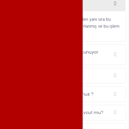
Left 4 Dead 2 Sunucu nedir ?
Left 4 Dead 2
, Diğer
VDS
paketlerinden yanı sıra bu
oyun yazılımı için gerekli kaynakları ayarlanmış ve bu işlem
için özelleştirilmiş oyun sunucularıdır.
Left 4 Dead 2 veya Plugin desteği sunuyor
musunuz?
Plugin paketiniz mevcut mu ?
Left 4 Dead 2 panel sağlıyor musunuz ?
Left 4 Dead 2 sunucu koruması mevcut mu?