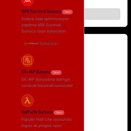
ARK Survival Sunucu
Yeni
Sipariş ver
Sizlere özel optimizasyon
yapılmış ARK Survival
Sunucu oyun sunucuları.
Oyun Sunucuları
L4D2 Sunucu - 3
SA-MP Sunucu
Yeni
435,99 ₺
/ aylık
SA-MP dünyasına damga
vuracak korumalı sunucular
AMD Ryzen 9 5950x
8 CPU
Half Life Sunucu
Yeni
10 GB DDR4 RAM
Popüler Half Life oyununda
100 GB NVMe SSD Disk
lagsız ve pingsiz oyun