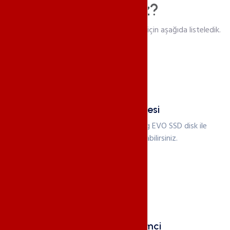
Etmelisiniz?
Sayısız hizmetlerimizden bazılarını sizler için aşağıda listeledik.
Hızlı Yükleme Süresi
Donanımlarda kullandığımız Samsung EVO SSD disk ile
hızlı yükleme sürelerine ulaşabilirsiniz.
Performanslı İşlemci