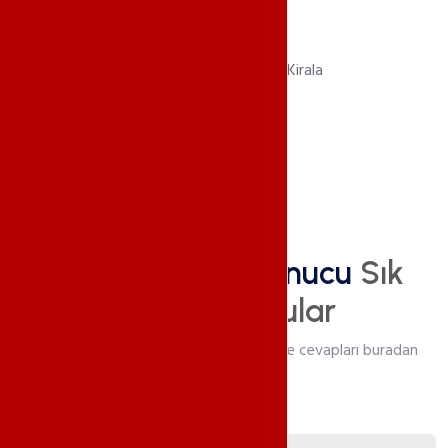
S.S.S
Left 4 Dead 2 Sunucu
Sık
Sorulan Sorular
Hizmet öncesi aklınıza takılan sorular ve cevapları buradan
bulabilirsiniz.