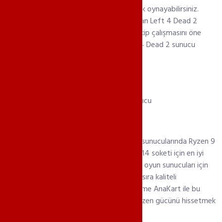
sayesinde hem zombi hem de insan olarak oynayabilirsiniz.
Modları ve özelleştirmelere imkan sağlayan Left 4 Dead 2
oyunu güçlü bir sunucuyla eğlenceyi ve ekip çalışmasını öne
çıkarmaktadır. IlinerTeknoloji olarak Left 4 Dead 2 sunucu
kiralama hizmeti vermekteyiz.
Left 4 Dead 2 Server Kirala
IlinerTeknoloji olarak Left 4 Dead 2 oyun sunucularında Ryzen 9
5950x işlemci gücünü kullanmaktayız. AM4 soketi için en iyi
işlemcilerden biri olan Ryzen performanslı oyun sunucuları için
vazgeçilmez bir değerdir. Ryzen'den yanı sıra kaliteli
donanımlardan biri olan M2 SSD, Asus Prime AnaKart ile bu
performansı doruklarında yaşatıyoruz. Ryzen gücünü hissetmek
için bugün Left 4 Dead 2 Server Kirala.