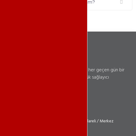
Saldırı koruması testi yapabilir miyim?
2018 senesinde başladığımız bu serüvene her geçen gün bir
başarı daha ekleyerek. Türkiye'nin en büyük sağlayıcı
firmalarından biri olmayı amaçlıyoruz.
0850 241 93 62
info@ilinerteknoloji.com
Atatürk Mh. 2019 Sk. No: 5D İç Kapı: 14 Kırklareli / Merkez
Iliner Teknoloji - Halil Tekin