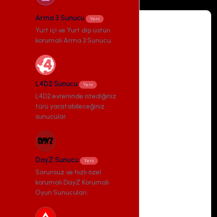
Arma 3 Sunucu
Yeni
Yurt içi ve Yurt dışı üstün
korumalı Arma 3 Sunucu.
L4D2 Sunucu - 2
355,99 ₺
L4D2 Sunucu
/ aylık
Yeni
L4D2 evreninde istediğiniz
AMD Ryzen 9 5950x
türü yaratabileceğiniz
sunucular.
6 CPU
8 GB DDR4 RAM
80 GB NVMe SSD Disk
DayZ Sunucu
Yeni
Sorunsuz ve hızlı özel
DDoS Koruması
korumalı DayZ Korumalı
Oyun Sunucuları.
İstanbul Lokasyon
Uzak Masaüstü Erişimi