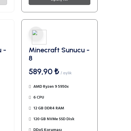
 -
Minecraft Sunucu -
8
589,90 ₺
/ aylık
AMD Ryzen 9 5950x
6 CPU
12 GB DDR4 RAM
120 GB NVMe SSD Disk
DDoS Koruması