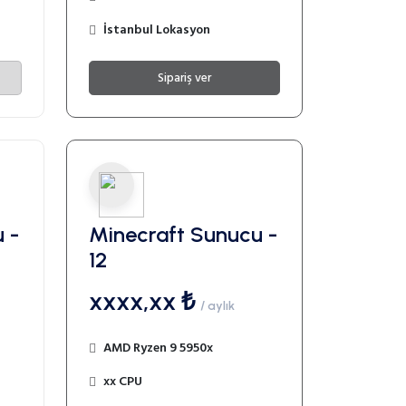
İstanbul Lokasyon
Sipariş ver
 -
Minecraft Sunucu -
12
xxxx,xx ₺
/ aylık
AMD Ryzen 9 5950x
xx CPU