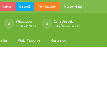
Kariyer
Discord
Yeni Müşteri
Müşteri Girişi
Whatsapp
Canlı Destek
0850 241 93 62
Satış Öncesi Destek
mleri
Web Tasarım
Kurumsal