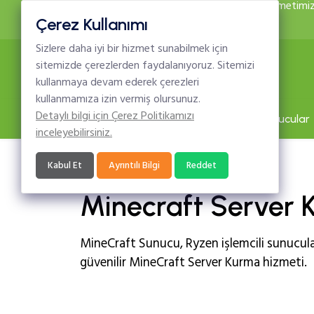
Bilgi Bankası Güncellenmiştir. Birçok hizmetimiz 
Çerez Kullanımı
info@ilinerteknoloji.com
Sizlere daha iyi bir hizmet sunabilmek için
sitemizde çerezlerden faydalanıyoruz. Sitemizi
kullanmaya devam ederek çerezleri
kullanmamıza izin vermiş olursunuz.
Detaylı bilgi için Çerez Politikamızı
Anasayfa
Web Hosting
Sunucular
inceleyebilirsiniz.
Kabul Et
Ayrıntılı Bilgi
Reddet
Minecraft Server
MineCraft Sunucu, Ryzen işlemcili sunucula
güvenilir MineCraft Server Kurma hizmeti.