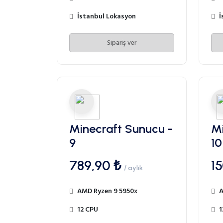
İstanbul Lokasyon
İ
Sipariş ver
Minecraft Sunucu -
Mi
9
10
789,90 ₺
1
/ aylık
AMD Ryzen 9 5950x
A
12 CPU
1