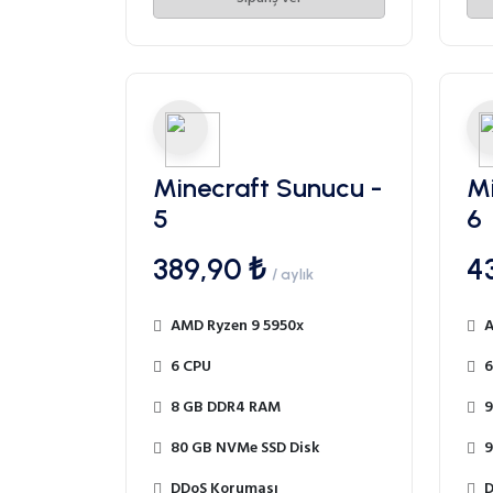
Minecraft Sunucu -
Mi
5
6
389,90 ₺
4
/ aylık
AMD Ryzen 9 5950x
A
6 CPU
6
8 GB DDR4 RAM
9
80 GB NVMe SSD Disk
9
DDoS Koruması
D