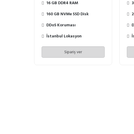
16 GB DDR4 RAM
3
160 GB NVMe SSD Disk
2
DDoS Koruması
D
İstanbul Lokasyon
İ
Sipariş ver