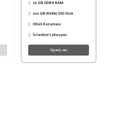
xx GB DDR4 RAM
xxx GB NVMe SSD Disk
DDoS Koruması
İstanbul Lokasyon
Sipariş ver