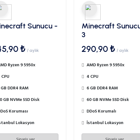
necraft Sunucu -
Minecraft Sunucu
3
45,90 ₺
290,90 ₺
/ aylık
/ aylık
MD Ryzen 9 5950x
AMD Ryzen 9 5950x
 CPU
4 CPU
 GB DDR4 RAM
6 GB DDR4 RAM
0 GB NVMe SSD Disk
60 GB NVMe SSD Disk
DoS Koruması
DDoS Korumalı
stanbul Lokasyon
İstanbul Lokasyon
Sipariş ver
Sipariş ver