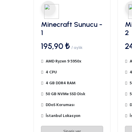
Minecraft Sunucu -
Mi
1
2
195,90 ₺
2
/ aylık
AMD Ryzen 9 5950x
A
4 CPU
4
4 GB DDR4 RAM
5
50 GB NVMe SSD Disk
5
DDoS Koruması
D
İstanbul Lokasyon
İ
Sipariş ver