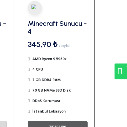
 -
Minecraft Sunucu -
4
345,90 ₺
/ aylık
AMD Ryzen 9 5950x
4 CPU
7 GB DDR4 RAM
70 GB NVMe SSD Disk
DDoS Koruması
İstanbul Lokasyon
Sipariş ver